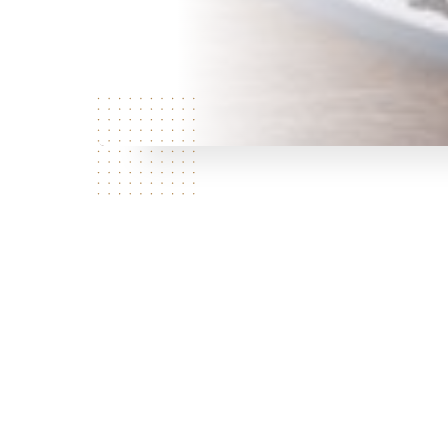
Qui
sommes
nous?