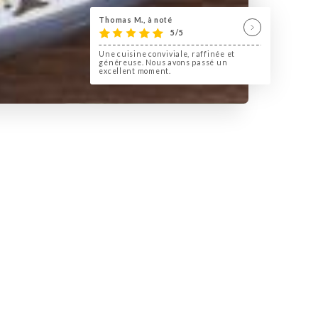
Thomas M., à noté
5/5
Une cuisine conviviale, raffinée et
généreuse. Nous avons passé un
excellent moment.
uisine Iranienne traditionnelle
 décor typique des couleurs
 sont proposés entre 5 et 15€
. Une ambiance conviviale et