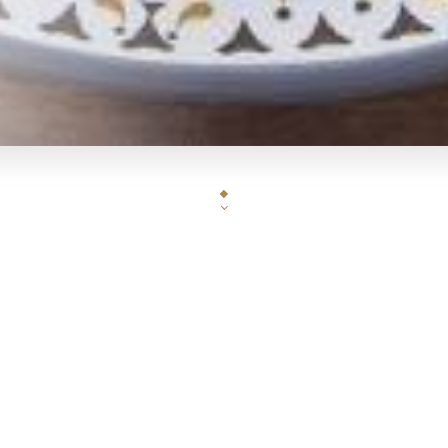
Le restaurant Palais de la Perse vous propose une c
varié composés d'aliments frais. Le tout dans un
représentatives de notre pays. De nombreux plats
avec aussi la possibilité de commander à emporter