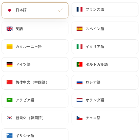
フランス語
フランス語
日本語
日本語
Le Palais De La
英語
英語
スペイン語
スペイン語
Perse
カタルーニャ語
カタルーニャ語
イタリア語
イタリア語
ドイツ語
ドイツ語
ポルトガル語
ポルトガル語
レビュー件数 26
RESTAURANT IRANIEN
简体中文（中国語）
简体中文（中国語）
ロシア語
ロシア語
285 Rue Saint-Jacques
75005 Paris France
アラビア語
アラビア語
オランダ語
オランダ語
한국어（韓国語）
한국어（韓国語）
チェコ語
チェコ語
弊社について
ギリシャ語
ギリシャ語